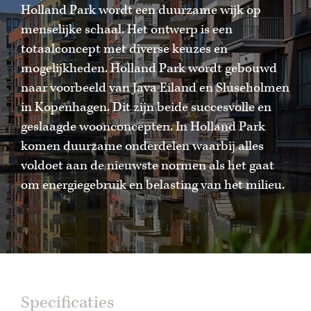
Holland Park wordt een duurzame wijk op
menselijke schaal. Het ontwerp is een
totaalconcept met diverse keuzes en
mogelijkheden. Holland Park wordt gebouwd
naar voorbeeld van Java Eiland en Sluseholmen
in Kopenhagen. Dit zijn beide succesvolle en
geslaagde woonconcepten. In Holland Park
komen duurzame onderdelen waarbij alles
voldoet aan de nieuwste normen als het gaat
om energiegebruik en belasting van het milieu.
Specificaties