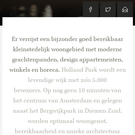
Er verrijst een bijzonder goed bereikbaar
kleinstedelijk woongebied met moderne
grachtenpanden, design appartementen,
winkels en horeca.
Holland Park wordt een
levendige wijk met zo’n 5.000
bewoners. Op nog geen 10 minuten van
het centrum van Amsterdam en gelegen
naast het Bergwijkpark in Diemen Zuid,
worden optimaal woongenot,
bereikbaarheid en unieke architectuur